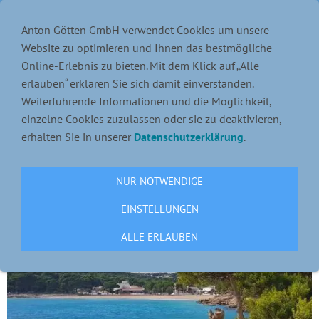
Mit Anton Götten entspannt nach Playa de Aro
Anton Götten GmbH verwendet Cookies um unsere
Reisen!
Website zu optimieren und Ihnen das bestmögliche
Online-Erlebnis zu bieten. Mit dem Klick auf „Alle
Navigation einblenden
erlauben“ erklären Sie sich damit einverstanden.
Weiterführende Informationen und die Möglichkeit,
einzelne Cookies zuzulassen oder sie zu deaktivieren,
WANDERREISE COSTA BRAVA
erhalten Sie in unserer
Datenschutzerklärung
.
NUR NOTWENDIGE
EINSTELLUNGEN
ALLE ERLAUBEN